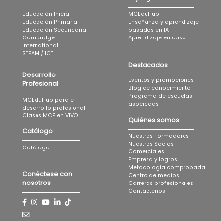
MCEduHub
Educación Inicial
Enseñanza y aprendizaje
Educación Primaria
basados en IA
Educación Secundaria
Aprendizaje en casa
Cambridge
International
STEAM / ICT
Destacados
Desarrollo
Eventos y promociones
Profesional
Blog de conocimiento
Programa de escuelas
MCEduHub para el
asociadas
desarrollo profesional
Clases MCE en VIVO
Quiénes somos
Catálogo
Nuestros Formadores
Nuestros Socios
Catálogo
Comerciales
Empresa y logros
Metodología comprobada
Conéctese con
Centro de medios
nosotros
Carreras profesionales
Contáctenos