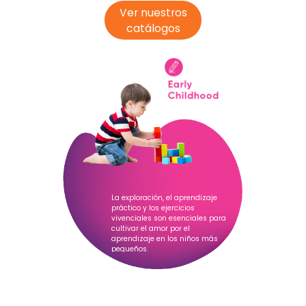
Ver nuestros
catálogos
La exploración, el aprendizaje
práctico y los ejercicios
vivenciales son esenciales para
cultivar el amor por el
aprendizaje en los niños más
pequeños.
Más información