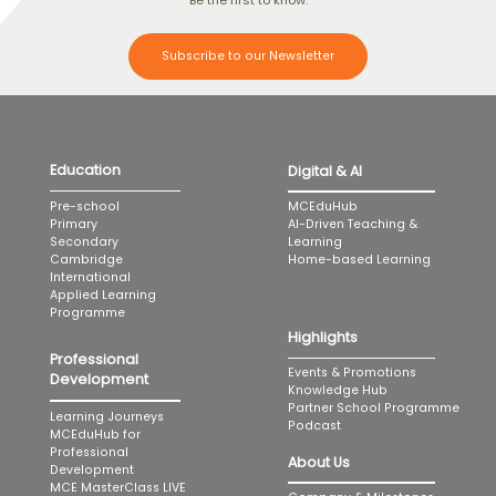
Be the first to know.
Subscribe to our Newsletter
Education
Digital & AI
MCEduHub
Pre-school
AI-Driven Teaching &
Primary
Learning
Secondary
Home-based Learning
Cambridge
International
Applied Learning
Programme
Highlights
Professional
Events & Promotions
Development
Knowledge Hub
Partner School Programme
Learning Journeys
Podcast
MCEduHub for
Professional
About Us
Development
MCE MasterClass LIVE