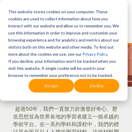
This website stores cookies on your computer. These
cookies are used to collect information about how you
interact with our website and allow us to remember you. We
use this information in order to improve and customize your
browsing experience and for analytics and metrics about our
visitors both on this website and other media. To find out
more about the cookies we use, see our
Privacy Policy
.
If you decline, your information won’t be tracked when you
visit this website. A single cookie will be used in your
browser to remember your preference not to be tracked.
Accept
Decline
名創教育
超過50年，我們一直致力於激發好奇心、塑
造思想並為世界各地的學習者建立一個卓越的
學術平台。在一系列學科和課程中，我們的標
誌是全面且引人入勝的學習材料，這些材料豐